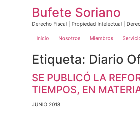
Ir
Bufete Soriano
al
contenido
Derecho Fiscal | Propiedad Intelectual | Der
Inicio
Nosotros
Miembros
Servici
Etiqueta:
Diario O
SE PUBLICÓ LA REF
TIEMPOS, EN MATERI
JUNIO 2018