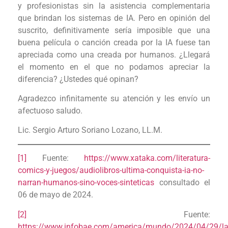
y profesionistas sin la asistencia complementaria
que brindan los sistemas de IA. Pero en opinión del
suscrito, definitivamente sería imposible que una
buena película o canción creada por la IA fuese tan
apreciada como una creada por humanos. ¿Llegará
el momento en el que no podamos apreciar la
diferencia? ¿Ustedes qué opinan?
Agradezco infinitamente su atención y les envío un
afectuoso saludo.
Lic. Sergio Arturo Soriano Lozano, LL.M.
[1]
Fuente:
https://www.xataka.com/literatura-
comics-y-juegos/audiolibros-ultima-conquista-ia-no-
narran-humanos-sino-voces-sinteticas
consultado el
06 de mayo de 2024.
[2]
Fuente:
https://www.infobae.com/america/mundo/2024/04/29/la